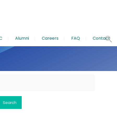
C
Alumni
Careers
FAQ
Contact
earch
or: