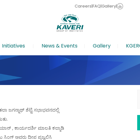
Careers
|
FAQ
|
Gallery
|
Initiatives
News & Events
Gallery
KGER
S
f
 ಜಗನ್ನಾಥ್ ಶೆಟ್ಟಿ ಸಭಾಭವನದಲ್ಲಿ
ಿತು.
ಲಿಯಾನ್ , ಕಾರ್ಯದರ್ಶಿ ಮಾಲತಿ ಕಲ್ಮಾಡಿ
ಸಿಂಗ್ ಅವರು ದೀಪ ಪ್ರಜ್ವಲಿಸಿ