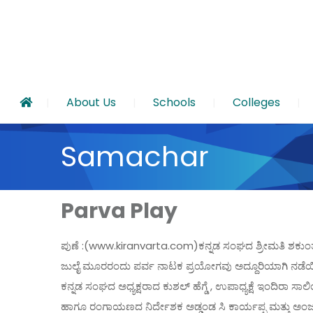
About Us
Schools
Colleges
Samachar
Parva Play
ಪುಣೆ :(www.kiranvarta.com)ಕನ್ನಡ ಸಂಘದ ಶ್ರೀಮತಿ ಶಕುಂತಲಾ
ಜುಲೈ ಮೂರರಂದು ಪರ್ವ ನಾಟಕ ಪ್ರಯೋಗವು ಅದ್ದೂರಿಯಾಗಿ ನಡೆಯ
ಕನ್ನಡ ಸಂಘದ ಅಧ್ಯಕ್ಷರಾದ ಕುಶಲ್ ಹೆಗ್ಡೆ , ಉಪಾಧ್ಯಕ್ಷೆ ಇಂದಿರಾ ಸಾ
ಹಾಗೂ ರಂಗಾಯಣದ ನಿರ್ದೇಶಕ ಅಡ್ಡಂಡ ಸಿ ಕಾರ್ಯಪ್ಪ ಮತ್ತು ಅಂಜು 