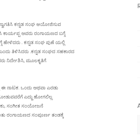
 ಸ್ವಾಗತಿಸಿ ಕನ್ನಡ ಸಂಘ ಆಯೋಜಿಸುವ
 ಸಿ ಕಾರ್ಯಪ್ಪ ಅವರು ರಂಗಾಯಣದ ಬಗ್ಗೆ
ಗೆ ಹೇಳಿದರು . ಕನ್ನಡ ಸಂಘ ಪುಣೆ ಯಲ್ಲಿ
 ಎಂದು ತಿಳಿಸಿದರು .ಕನ್ನಡ ಸಂಘದ ಸಹಕಾರದ
ರು ನಿರ್ದೇಶಿಸಿ, ಮೂಲಕೃತಿಗೆ
ಟಿತ್ತು ಈ ನಾಟಕ. ಒಂದು ಅಥವಾ ಎರಡು
ೋಡುವವರೆಗೆ ಎದ್ದು ಹೋಗಲಿಲ್ಲ
ಬೆಳಕು, ಸಂಗೀತ ಸಂಯೋಜನೆ
್ದುನಿಂತು ರಂಗಾಯಣದ ಸಂಪೂರ್ಣ ತಂಡಕ್ಕೆ
A